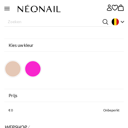
Kies uw kleur
Prijs
€
0
Onbeperkt
WEBSHOP
/