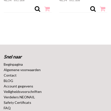
48,
34
*
incl. btw
48,
34
*
incl. btw
Neonail Builder Gel - Level Up Gel - bouwgels - zelfnivellerend
- gels de construction
Snel naar
Beginpagina
Algemene voorwaarden
Contact
BLOG
Account gegevens
Veiligheidsvoorschriften
Verdelers NEONAIL
Safety Certificats
FAQ