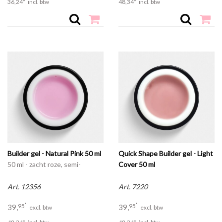
36,
24
*
incl. btw
48,
34
*
incl. btw
Builder gel - Natural Pink 50 ml
Quick Shape Builder gel - Light
50 ml - zacht roze, semi-
Cover 50 ml
transparant
50ml
Art. 12356
Art. 7220
*
*
95
95
39,
39,
excl. btw
excl. btw