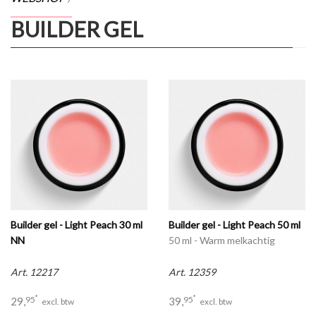
BUILDER GEL
Builder gel - Light Peach 30 ml
Builder gel - Light Peach 50 ml
NN
50 ml - Warm melkachtig
30 ml - Warm melkachtig
perzikroze
perzikroze buildergel
Art. 12217
Art. 12359
*
*
95
95
29,
39,
excl. btw
excl. btw