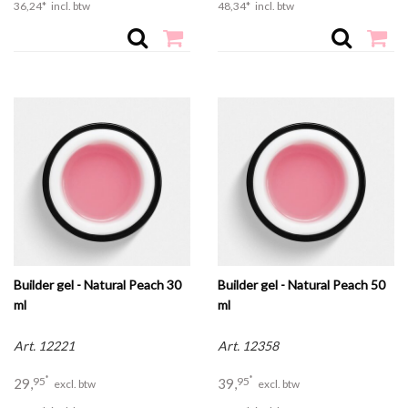
36,
24
*
incl. btw
48,
34
*
incl. btw
Builder gel - Natural Peach 30
Builder gel - Natural Peach 50
ml
ml
30 ml - zacht perzikroze, semi-
50 ml - zacht perzikroze, semi-
transparant
transparant
Art. 12221
Art. 12358
*
*
95
95
29,
39,
excl. btw
excl. btw